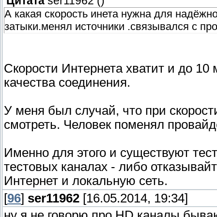
Цитата
ser11962
(
)
А какая скорость инета нужна для надёжн
затыки.менял источники .связывался с пр
Скорости Интернета хватит и до 10 
качества соединения.
У меня был случай, что при скорос
смотреть. Человек поменял провайд
Именно для этого и существуют тест
тестовых каналах - либо отказывайт
Интернет и локальную сеть.
[
96
]
ser11962
[16.05.2014, 19:34]
ну я не говорю про HD каналы быва