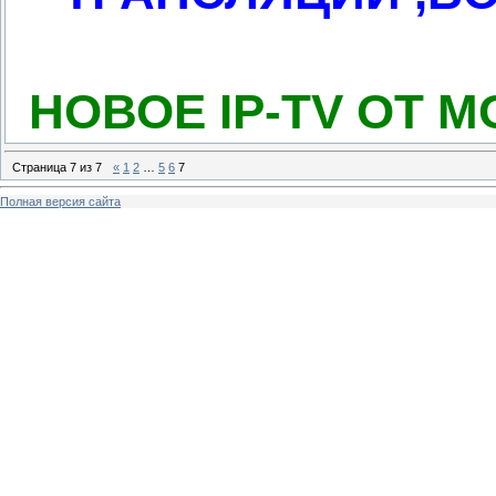
НОВОЕ IP-TV ОТ 
Страница
7
из
7
«
1
2
…
5
6
7
Полная версия сайта