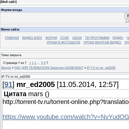
[
Мой сайт
]
Форма входа
В
Ст
Меню сайта
ГЛАВНАЯ
ВИДЕО БЛОГ
ФОРУМ
СОФТ
ОБОИ
ТВ ПРОГРАММА
РАДИО
Ч
УРОКИ В ФОТОШОПЕ
УРОКИ МОНТАЖ ВИДЕО
УР
Тема закрыта
Страница
7
из
7
«
1
2
…
5
6
7
Форум
»
FAQ ДЛЯ ТЕЛЕВИЗОРА Samsung UE40ES6307
»
IP-ТV от mr_ed2005
IP-ТV от mr_ed2005
[
91
]
mr_ed2005
[11.05.2014, 12:57]
Цитата
mars
(
)
http://torrent-tv.ru/torrent-online.php?translat
https://www.youtube.com/watch?v=NvYudO