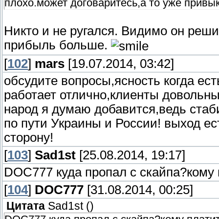
плохо.может договаритесь,а то уже привыкли к
Никто и не ругался. Видимо он реш
прибыль больше.
[
102
]
mars
[19.07.2014, 03:42]
обсудите вопросы,ясность когда ест
работает отлично,клиенты довольны,
народ я думаю добавится,ведь стаб
по пути Украины и России! выход ес
сторону!
[
103
]
Sad1st
[25.08.2014, 19:17]
DOC777 куда пропал с скайпа?кому 
[
104
]
DOC777
[31.08.2014, 00:25]
Цитата
Sad1st
(
)