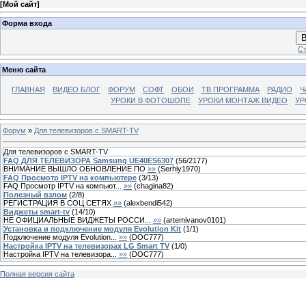
[
Мой сайт
]
Форма входа
В
Ст
Меню сайта
ГЛАВНАЯ
ВИДЕО БЛОГ
ФОРУМ
СОФТ
ОБОИ
ТВ ПРОГРАММА
РАДИО
Ч
УРОКИ В ФОТОШОПЕ
УРОКИ МОНТАЖ ВИДЕО
УР
Форум
»
Для телевизоров с SMART-TV
Для телевизоров с SMART-TV
FAQ ДЛЯ ТЕЛЕВИЗОРА Samsung UE40ES6307
(
56
/
2177
)
ВНИМАНИЕ ВЫШЛО ОБНОВЛЕНИЕ ПО
»»
(
Serhiy1970
)
FAQ Просмотр IPTV на компьютере
(
3
/
13
)
FAQ Просмотр IPTV на компьют...
»»
(
chagina82
)
Полезный взлом
(
2
/
8
)
РЕГИСТРАЦИЯ В СОЦ.СЕТЯХ
»»
(
alexbendi542
)
Виджеты smart-tv
(
14
/
10
)
НЕ ОФИЦИАЛЬНЫЕ ВИДЖЕТЫ РОССИ...
»»
(
artemivanov0101
)
Установка и подключение модуля Evolution Kit
(
1
/
1
)
Подключение модуля Evolution...
»»
(
DOC777
)
Настройка IPTV на телевизорах LG Smart TV
(
1
/
0
)
Настройка IPTV на телевизора...
»»
(
DOC777
)
Полная версия сайта