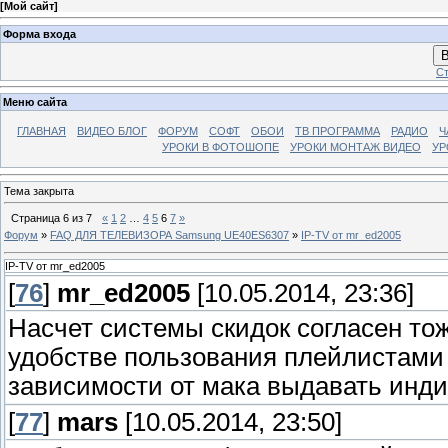
[
Мой сайт
]
Форма входа
В
Ст
Меню сайта
ГЛАВНАЯ
ВИДЕО БЛОГ
ФОРУМ
СОФТ
ОБОИ
ТВ ПРОГРАММА
РАДИО
Ч
УРОКИ В ФОТОШОПЕ
УРОКИ МОНТАЖ ВИДЕО
УР
Тема закрыта
Страница
6
из
7
«
1
2
…
4
5
6
7
»
Форум
»
FAQ ДЛЯ ТЕЛЕВИЗОРА Samsung UE40ES6307
»
IP-ТV от mr_ed2005
IP-ТV от mr_ed2005
[
76
]
mr_ed2005
[10.05.2014, 23:36]
Насчет системы скидок согласен тож
удобстве пользования плейлистами 
зависимости от мака выдавать инд
[
77
]
mars
[10.05.2014, 23:50]