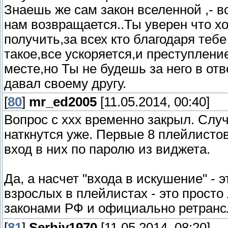
Знаешь же сам закон вселенной ,- в
нам возвращается..Ты уверен что х
получить,за всех кто благодаря те
такое,все ускоряется,и преступление
месте,но Ты не будешь за него в отве
давал своему другу.
[
80
]
mr_ed2005
[11.05.2014, 00:40]
Вопрос с ххх временно закрыл. Слу
наткнутся уже. Первые 8 плейлистов 
вход в них по паролю из виджета.
Да, а насчет "входа в искушение" - э
взрослых в плейлистах - это просто
законами РФ и официально ретранс
[
81
]
Serhiy1970
[11.05.2014, 08:20]