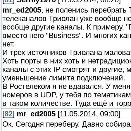
mr_ed2005
, не поленись перебрать
телеканалов Триолан уже вообще не 
вообще другие каналы. К примеру, "
вместо него "Business". И многих к
нет.
И трех источников Триолана маловато
Хоть порты в них хоть и нетрадицио
каналы с этих IP смотрят и другие, 
уменьшение лимита подключений.
В Ростелеком я не вдавался. У мен
номеров в UDP, у тебя по тематика
в таком количестве. Туда ещё и тор
[
82
]
mr_ed2005
[11.05.2014, 09:00]
Ок. Сегодня переберу. Давно собира