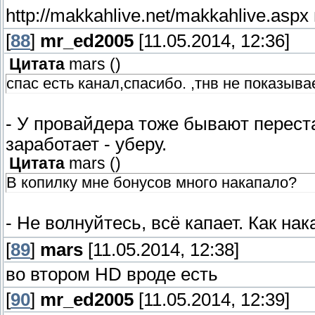
http://makkahlive.net/makkahlive.asp
[
88
]
mr_ed2005
[11.05.2014, 12:36]
Цитата
mars
(
)
спас есть канал,спасибо. ,тнв не показывае
- У провайдера тоже бывают переста
заработает - уберу.
Цитата
mars
(
)
В копилку мне бонусов много накапало?
- Не волнуйтесь, всё капает. Как на
[
89
]
mars
[11.05.2014, 12:38]
во втором HD вроде есть
[
90
]
mr_ed2005
[11.05.2014, 12:39]