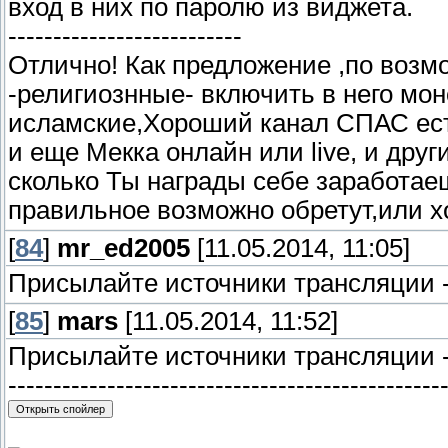
вход в них по паролю из виджета.
--------------------------
Отлично! Как предложение ,по возм
-религиознные- включить в него мо
исламские,Хороший канал СПАС ес
и еще Мекка онлайн или live, и друг
сколько Ты награды себе заработае
правильное возможно обретут,или х
[
84
]
mr_ed2005
[11.05.2014, 11:05]
Присылайте источники трансляции 
[
85
]
mars
[11.05.2014, 11:52]
Присылайте источники трансляции - 
------------------------------------------------