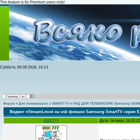
This feature is for Premium users only!
Суббота, 08.08.2026, 16:13
1
Страница
1
из
1
Форум
»
Для телевизоров с SMART-TV
»
FAQ ДЛЯ ТЕЛЕВИЗОРА Samsung UE40
Виджет nStreamLmod на usb флешке Samsung SmartTV серия E
DOC777
Дата: Четверг, 28.03.