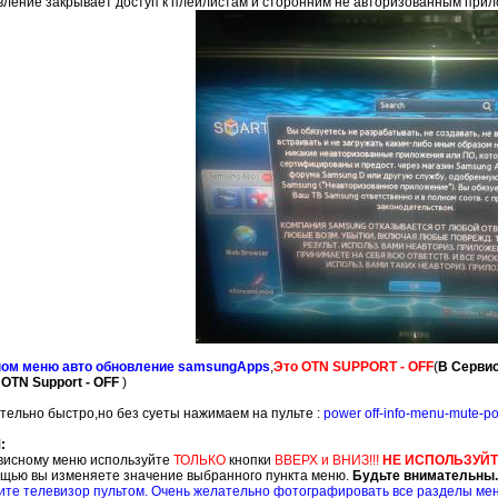
ление закрывает доступ к плейлистам и сторонним не авторизованным прило
ном меню авто обновление samsungApps
,
Это OTN SUPPORT - OFF
(
В Сервис
OTN Support - OFF
)
тельно быстро,но без суеты нажимаем на пульте :
power off-info-menu-mute-p
:
рвисному меню используйте
ТОЛЬКО
кнопки
ВВЕРХ и ВНИЗ!!!
НЕ ИСПОЛЬЗУЙ
мощью вы изменяете значение выбранного пункта меню.
Будьте внимательны
ите телевизор пультом. Очень желательно фотографировать все разделы мен