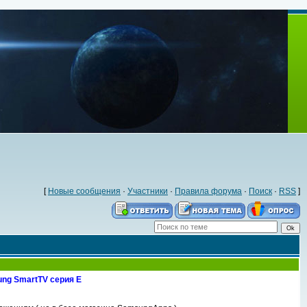
[
Новые сообщения
·
Участники
·
Правила форума
·
Поиск
·
RSS
]
ng SmartTV серия E