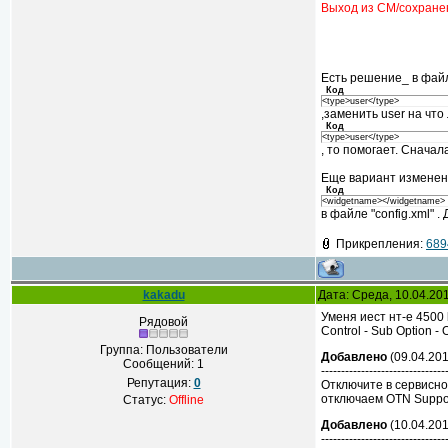
Выход из СМ/сохранен
Есть решение_ в фай
Код
<type>user</type>
,заменить user на что
Код
<type>user</type>
, то помогает. Снача
Еще вариант изменени
Код
<widgetname></widgetname>
в файле "config.xml" 
Прикрепления:
689
kakadu
Дата: Среда, 10.04.20
Уменя иест нт-е 4500
Рядовой
Control - Sub Option 
Группа: Пользователи
Добавлено
(09.04.201
Сообщений:
1
-------------------------------
Репутация:
0
Отключите в сервисно
отключаем OTN Support
Статус:
Offline
Добавлено
(10.04.201
-------------------------------