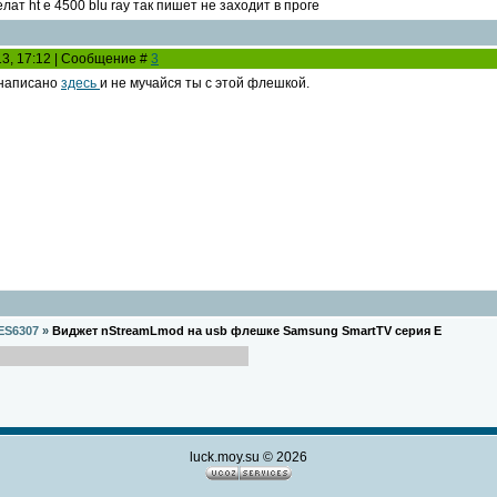
елат ht e 4500 blu ray так пишет не заходит в проге
13, 17:12 | Сообщение #
3
к написано
здесь
и не мучайся ты с этой флешкой.
ES6307
»
Виджет nStreamLmod на usb флешке Samsung SmartTV серия E
luck.moy.su © 2026