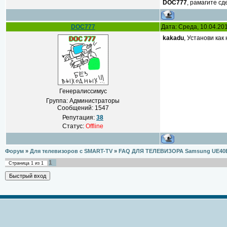
DOC777
, рамагите сд
DOC777
Дата: Среда, 10.04.20
kakadu
, Установи ка
Генералиссимус
Группа: Администраторы
Сообщений:
1547
Репутация:
38
Статус:
Offline
Форум
»
Для телевизоров с SMART-TV
»
FAQ ДЛЯ ТЕЛЕВИЗОРА Samsung UE40
1
Страница
1
из
1