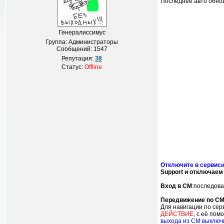
Последнее авто обнов
Генералиссимус
Группа: Администраторы
Сообщений:
1547
Репутация:
38
Статус:
Offline
Отключите в сервис
Support и отключаем 
Вход в СМ
:последова
Передвижение по СМ
Для навигации по се
ДЕЙСТВИЕ
, с её по
выхода из СМ выключ