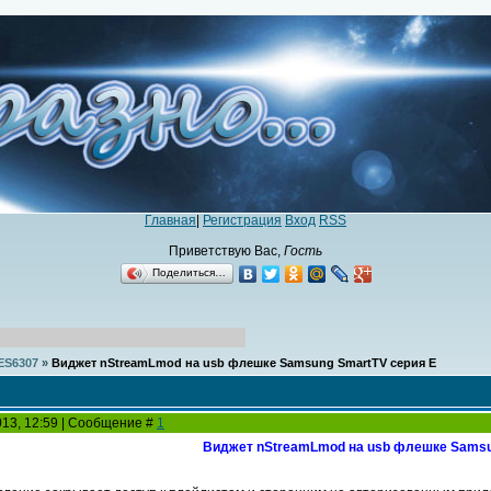
Главная
|
Регистрация
Вход
RSS
Приветствую Вас
,
Гость
Поделиться…
ES6307
»
Виджет nStreamLmod на usb флешке Samsung SmartTV серия E
2013, 12:59 | Сообщение #
1
Виджет nStreamLmod на usb флешке Samsu