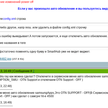
ие изменений power off
Если у вас произошло авто обновление и вы пользуетесь вид
ле
config.xm
l строка
 либо другое, напр resu. или удалить в файле config.xml строчку
ла ошибку выкидывает.А потом запускается, и еще отключить авто обновление
е названия в теге
. Достаточно поменять одну букву и SmartHub уже не видит виджет.
4482.jpg
(157.8 Kb)
13, 16:49 | Сообщение #
2
 blu ray как можна сделат? Отключите в сервисном меню авто обновление 
- OPTION_SWU - OTN Support и отключаем OTN Support - OFF )
3, 22:48)
--------------
м меню авто обновление samsungApps,Это OTN SUPPORT - OFF(В Сервисном М
 - OFF ) как сделат с самсунг ht-e 4500
3, 16:49)
--------------