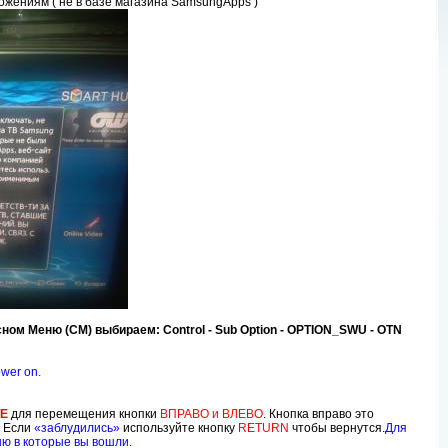
жениям ( не в базе магазина SamsungApps )
ном Меню (СМ) выбираем: Control - Sub Option - OPTION_SWU - OTN
ower on.
ТЕ
для перемещения кнопки
ВПРАВО и ВЛЕВО
. Кнопка вправо это
.
Если
«заблудились»
используйте кнопку
RETURN
чтобы вернутся.
Для
ю в которые вы вошли.