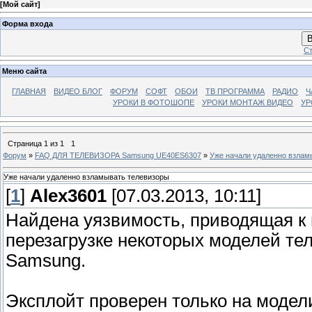
[
Мой сайт
]
Форма входа
В
Ст
Меню сайта
ГЛАВНАЯ
ВИДЕО БЛОГ
ФОРУМ
СОФТ
ОБОИ
ТВ ПРОГРАММА
РАДИО
Ч
УРОКИ В ФОТОШОПЕ
УРОКИ МОНТАЖ ВИДЕО
УР
Страница
1
из
1
1
Форум
»
FAQ ДЛЯ ТЕЛЕВИЗОРА Samsung UE40ES6307
»
Уже начали удаленно взлам
Уже начали удаленно взламывать телевизоры
[
1
]
Alex3601
[07.03.2013, 10:11]
Найдена уязвимость, приводящая к
перезагрузке некоторых моделей те
Sаmsung.
Эксплойт проверен только на модели