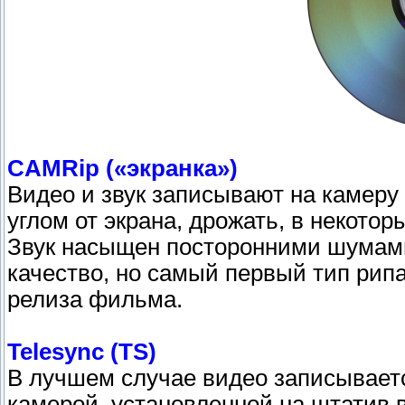
CAMRip («экранка»)
Видео и звук записывают на камеру 
углом от экрана, дрожать, в некотор
Звук насыщен посторонними шумами
качество, но самый первый тип рип
релиза фильма.
Telesync (TS)
В лучшем случае видео записывает
камерой, установленной на штатив в