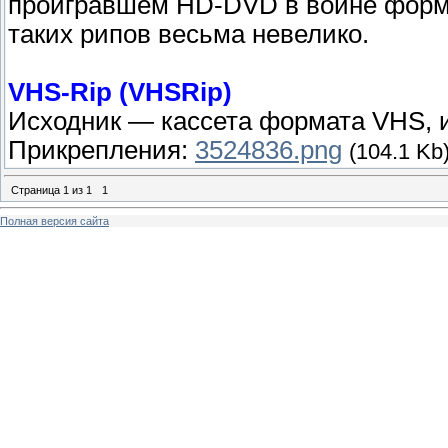
проигравшем HD-DVD в войне форм
таких рипов весьма невелико.
VHS-Rip (VHSRip)
Исходник — кассета формата VHS, и
Прикрепления:
3524836.png
(104.1 Kb
Страница
1
из
1
1
Полная версия сайта