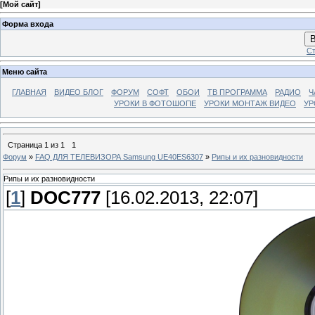
[
Мой сайт
]
Форма входа
В
Ст
Меню сайта
ГЛАВНАЯ
ВИДЕО БЛОГ
ФОРУМ
СОФТ
ОБОИ
ТВ ПРОГРАММА
РАДИО
Ч
УРОКИ В ФОТОШОПЕ
УРОКИ МОНТАЖ ВИДЕО
УР
Страница
1
из
1
1
Форум
»
FAQ ДЛЯ ТЕЛЕВИЗОРА Samsung UE40ES6307
»
Рипы и их разновидности
Рипы и их разновидности
[
1
]
DOC777
[16.02.2013, 22:07]