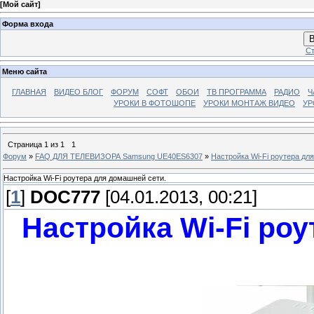
[
Мой сайт
]
Форма входа
В
Ст
Меню сайта
ГЛАВНАЯ
ВИДЕО БЛОГ
ФОРУМ
СОФТ
ОБОИ
ТВ ПРОГРАММА
РАДИО
Ч
УРОКИ В ФОТОШОПЕ
УРОКИ МОНТАЖ ВИДЕО
УР
Страница
1
из
1
1
Форум
»
FAQ ДЛЯ ТЕЛЕВИЗОРА Samsung UE40ES6307
»
Настройка Wi-Fi роутера дл
Настройка Wi-Fi роутера для домашней сети.
[
1
]
DOC777
[04.01.2013, 00:21]
Настройка Wi-Fi роу