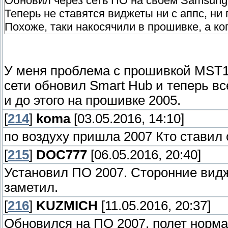
Обновил через сеть ПО на своем Samsun
Теперь не ставятся виджеты ни с аппс, ни 
Похоже, таки накосячили в прошивке, а ко
У меня проблема с прошивкой MST
сети обновил Smart Hub и теперь в
и до этого на прошивке 2005.
[
214
]
koma
[03.05.2016, 14:10]
по воздуху пришла 2007 Кто ставил
[
215
]
DOC777
[06.05.2016, 20:40]
Установил ПO 2007. Сторонние вид
заметил.
[
216
]
KUZMICH
[11.05.2016, 20:37]
Обновился на ПO 2007, полет норма