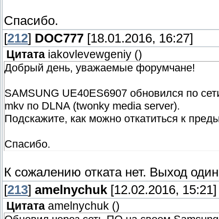
Спасибо.
[
212
]
DOC777
[18.01.2016, 16:27]
Цитата
iakovlevewgeniy
(
)
Добрый день, уважаемые форумчане!
SAMSUNG UE40ES6907 обновился по сети 
mkv по DLNA (twonky media server).
Подскажите, как можно откатиться к пре
Спасибо.
К сожалению отката нет. Выход один
[
213
]
amelnychuk
[12.02.2016, 15:21]
Цитата
amelnychuk
(
)