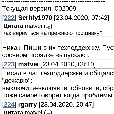
---------------------------------------------
Текущая версия: 002009
[
222
]
Serhiy1970
[23.04.2020, 07:42]
Цитата
matvei
(
)
Как вернуться на прежнюю прошивку?
Никак. Пиши в их техподдержку. Пу
срочном порядке выпускают.
[
223
]
matvei
[23.04.2020, 08:10]
Писал в чат техподдержки и общал
"дежавю":
выключите-включите, обновите, сбро
Тоже самое говорят когда проблемы 
[
224
]
rgarry
[23.04.2020, 20:47]
Цитата
matvei
(
)