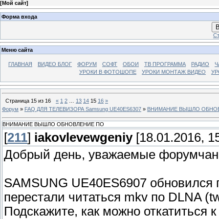
[
Мой сайт
]
Форма входа
В
Ст
Меню сайта
ГЛАВНАЯ
ВИДЕО БЛОГ
ФОРУМ
СОФТ
ОБОИ
ТВ ПРОГРАММА
РАДИО
Ч
УРОКИ В ФОТОШОПЕ
УРОКИ МОНТАЖ ВИДЕО
УР
Страница
15
из
16
«
1
2
…
13
14
15
16
»
Форум
»
FAQ ДЛЯ ТЕЛЕВИЗОРА Samsung UE40ES6307
»
ВНИМАНИЕ ВЫШЛО ОБНО
ВНИМАНИЕ ВЫШЛО ОБНОВЛЕНИЕ ПО
[
211
]
iakovlevewgeniy
[18.01.2016, 15
Добрый день, уважаемые форумчан
SAMSUNG UE40ES6907 обновился п
перестали читаться mkv по DLNA (tw
Подскажите, как можно откатиться 