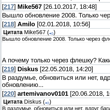
[
217
]
Mike567
[26.10.2017, 18:48]
Вышло обновление 2008. Только че
[
218
]
Amilo
[02.01.2018, 10:56]
Цитата
Mike567
(
)
Вышло обновление 2008. Только через фл
А почему только через флешку? Как
[
219
]
Diskus
[22.05.2018, 14:20]
В раздумье, обновиться или нет, вдр
обновлению...
[
220
]
artemivanov0101
[20.06.2018, 1
Цитата
Diskus
(
)
В раздумье, обновиться или нет, вдруг баг