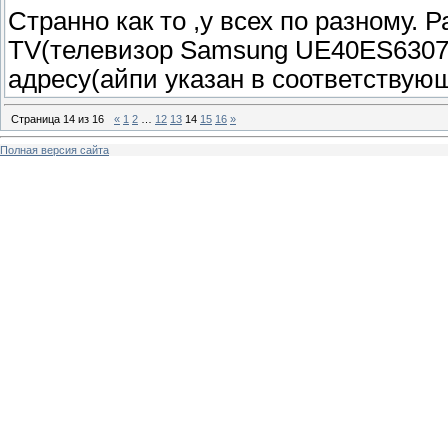
Странно как то ,у всех по разному.
ТV(телевизор Samsung UE40ES6307)
адресу(айпи указан в соответствующ
Страница
14
из
16
«
1
2
…
12
13
14
15
16
»
Полная версия сайта