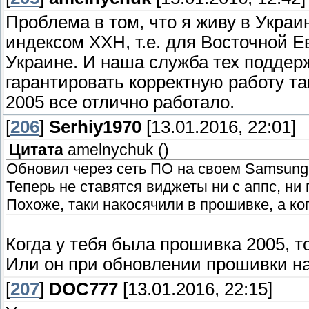
Проблема в том, что я живу в Укра
индексом XXH, т.е. для Восточной Е
Украине. И наша служба тех поддерж
гарантировать корректную работу так
2005 все отлично работало.
[
206
]
Serhiy1970
[13.01.2016, 22:01]
Цитата
amelnychuk
(
)
Обновил через сеть ПО на своем Samsun
Теперь не ставятся виджеты ни с аппс, ни 
Похоже, таки накосячили в прошивке, а ко
Когда у тебя была прошивка 2005, т
Или он при обновлении прошивки на
[
207
]
DOC777
[13.01.2016, 22:15]