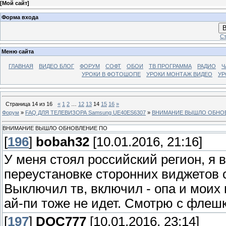
[
Мой сайт
]
Форма входа
В
Ст
Меню сайта
ГЛАВНАЯ
ВИДЕО БЛОГ
ФОРУМ
СОФТ
ОБОИ
ТВ ПРОГРАММА
РАДИО
Ч
УРОКИ В ФОТОШОПЕ
УРОКИ МОНТАЖ ВИДЕО
УР
Страница
14
из
16
«
1
2
…
12
13
14
15
16
»
Форум
»
FAQ ДЛЯ ТЕЛЕВИЗОРА Samsung UE40ES6307
»
ВНИМАНИЕ ВЫШЛО ОБНО
ВНИМАНИЕ ВЫШЛО ОБНОВЛЕНИЕ ПО
[
196
]
bobah32
[10.01.2016, 21:16]
У меня стоял российский регион, я 
переустановке сторонних виджетов с
Выключил тв, включил - опа и моих 
ай-пи тоже не идет. Смотрю с флешк
[
197
]
DOC777
[10.01.2016, 23:14]