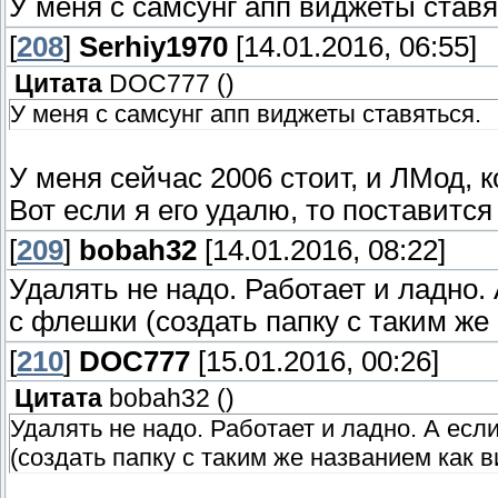
У меня с самсунг апп виджеты ставя
[
208
]
Serhiy1970
[14.01.2016, 06:55]
Цитата
DOC777
(
)
У меня с самсунг апп виджеты ставяться.
У меня сейчас 2006 стоит, и ЛМод, 
Вот если я его удалю, то поставится
[
209
]
bobah32
[14.01.2016, 08:22]
Удалять не надо. Работает и ладно.
с флешки (создать папку с таким же
[
210
]
DOC777
[15.01.2016, 00:26]
Цитата
bobah32
(
)
Удалять не надо. Работает и ладно. А есл
(создать папку с таким же названием как в