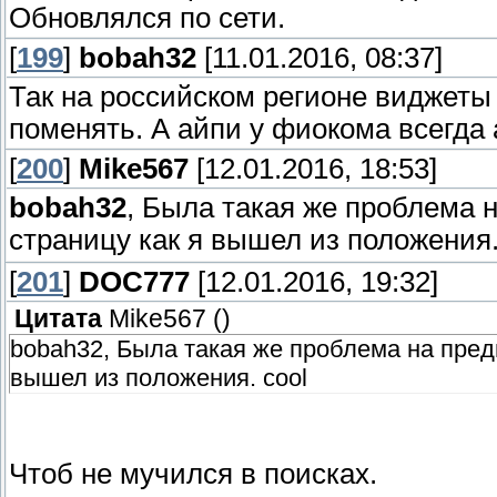
Обновлялся по сети.
[
199
]
bobah32
[11.01.2016, 08:37]
Так на российском регионе виджеты 
поменять. А айпи у фиокома всегда
[
200
]
Mike567
[12.01.2016, 18:53]
bobah32
, Была такая же проблема 
страницу как я вышел из положения
[
201
]
DOC777
[12.01.2016, 19:32]
Цитата
Mike567
(
)
bobah32, Была такая же проблема на пред
вышел из положения. cool
Чтоб не мучился в поисках.