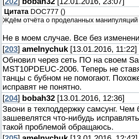
[
202
]
bobah32
[12.01.2016, 23:07]
Цитата
DOC777
(
)
Ждём отчёта о проделанных манипуляций
Не в моем случае. Все без изменени
[
203
]
amelnychuk
[13.01.2016, 11:22]
Обновил через сеть ПО на своем S
MST10PDEUC-2006. Теперь не ставят
танцы с бубном не помогают. Похоже
исправят не понятно.
[
204
]
bobah32
[13.01.2016, 12:36]
Звони в техподдержку самсунг. Чем
зашевелятся что-нибудь исправлять.
такой проблемой обращаюсь.
[
205
]
amelnychuk
[13.01.2016, 12:42]