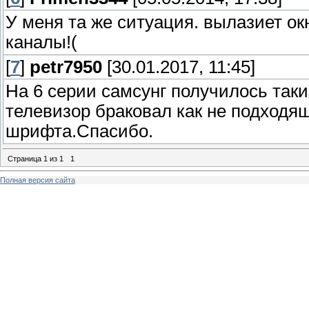
У меня та же ситуация. вылазиет о
каналы!(
[
7
]
petr7950
[30.01.2017, 11:45]
На 6 серии самсунг получилось так
телевизор браковал как не подходя
шрифта.Спасибо.
Страница
1
из
1
1
Полная версия сайта