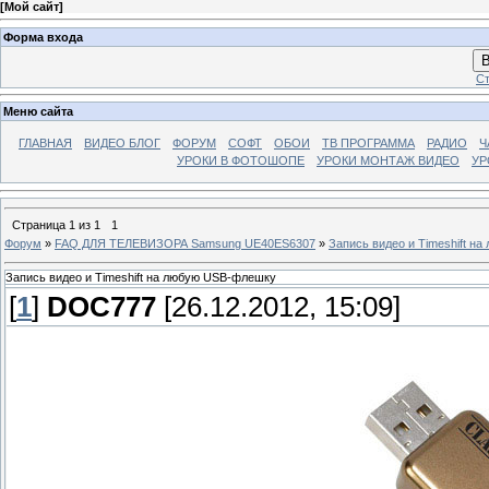
[
Мой сайт
]
Форма входа
В
Ст
Меню сайта
ГЛАВНАЯ
ВИДЕО БЛОГ
ФОРУМ
СОФТ
ОБОИ
ТВ ПРОГРАММА
РАДИО
Ч
УРОКИ В ФОТОШОПЕ
УРОКИ МОНТАЖ ВИДЕО
УР
Страница
1
из
1
1
Форум
»
FAQ ДЛЯ ТЕЛЕВИЗОРА Samsung UE40ES6307
»
Запись видео и Timeshift н
Запись видео и Timeshift на любую USB-флешку
[
1
]
DOC777
[26.12.2012, 15:09]