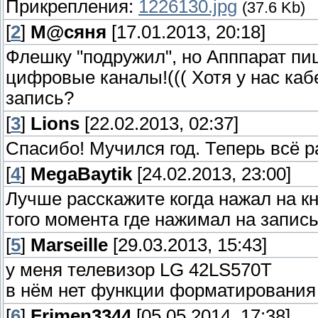
Прикрепления:
1226130.jpg
(37.6 Kb)
[
2
]
М@сяня
[17.01.2013, 20:18]
Флешку "подружил", но Апппарат пи
цифровые каналы!((( Хотя у нас каб
запись?
[
3
]
Lions
[22.02.2013, 02:37]
Спасибо! Мучился год. Теперь всё р
[
4
]
MegaBaytik
[24.02.2013, 23:00]
Лучше расскажите когда нажал на кн
того момента где нажимал на запис
[
5
]
Marseille
[29.03.2013, 15:43]
у меня телевизор LG 42LS570T
в нём нет функции форматирования 
[
6
]
Frimen3344
[05.05.2014, 17:38]