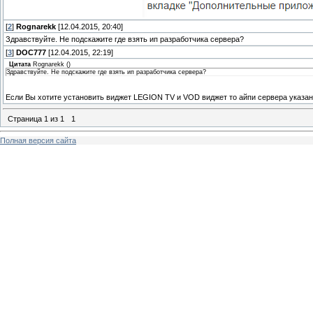
[
2
]
Rognarekk
[12.04.2015, 20:40]
Здравствуйте. Не подскажите где взять ип разработчика сервера?
[
3
]
DOC777
[12.04.2015, 22:19]
Цитата
Rognarekk
(
)
Здравствуйте. Не подскажите где взять ип разработчика сервера?
Если Вы хотите установить виджет LEGION ТV и VOD виджет то айпи сервера указа
Страница
1
из
1
1
Полная версия сайта