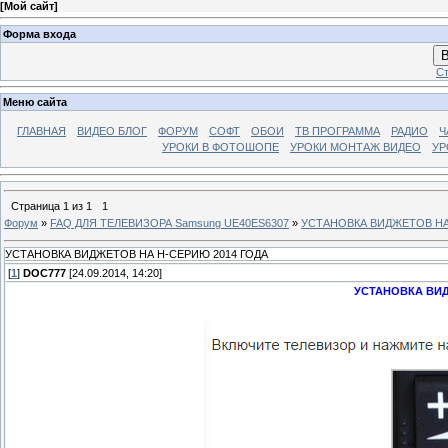
[
Мой сайт
]
Форма входа
В
Ст
Меню сайта
ГЛАВНАЯ
ВИДЕО БЛОГ
ФОРУМ
СОФТ
ОБОИ
ТВ ПРОГРАММА
РАДИО
Ч
УРОКИ В ФОТОШОПЕ
УРОКИ МОНТАЖ ВИДЕО
УР
Страница
1
из
1
1
Форум
»
FAQ ДЛЯ ТЕЛЕВИЗОРА Samsung UE40ES6307
»
УСТАНОВКА ВИДЖЕТОВ НА
УСТАНОВКА ВИДЖЕТОВ НА Н-СЕРИЮ 2014 ГОДА
[
1
]
DOC777
[24.09.2014, 14:20]
УСТАНОВКА ВИД