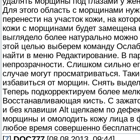
удалять морщины под глазами у же
Для этого область с морщинами нуж
перенести на участок кожи, на кото
кожи с морщинами будет замещена н
выглядело более натурально можно 
этой целью выберем команду Ослаб
найти в меню Редактирование. В па
непрозрачности. Слишком сильно его
случае могут просматриваться. Так
избавиться от морщин. Снять выдел
Теперь подкорректируем более мелк
Восстанавливающая кисть. С зажат
и без клавиши Alt щелкаем по дефе
морщины и омолодить кожу лица в 
любое время совершенно бесплатно
[
7
]
DOC777
[08.08.2013, 09:44]