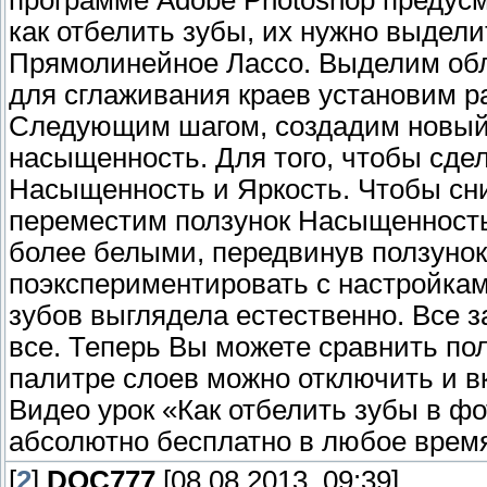
программе Adobe Photoshop предусм
как отбелить зубы, их нужно выдел
Прямолинейное Лассо. Выделим обла
для сглаживания краев установим ра
Следующим шагом, создадим новый 
насыщенность. Для того, чтобы сде
Насыщенность и Яркость. Чтобы сн
переместим ползунок Насыщенность
более белыми, передвинув ползунок
поэкспериментировать с настройкам
зубов выглядела естественно. Все з
все. Теперь Вы можете сравнить пол
палитре слоев можно отключить и в
Видео урок «Как отбелить зубы в ф
абсолютно бесплатно в любое время
[
2
]
DOC777
[08.08.2013, 09:39]