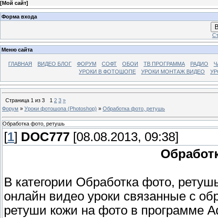
[
Мой сайт
]
Форма входа
В
Ст
Меню сайта
ГЛАВНАЯ
ВИДЕО БЛОГ
ФОРУМ
СОФТ
ОБОИ
ТВ ПРОГРАММА
РАДИО
Ч
УРОКИ В ФОТОШОПЕ
УРОКИ МОНТАЖ ВИДЕО
УР
Страница
1
из
3
1
2
3
»
Форум
»
Уроки фотошопа (Photoshop)
»
Обработка фото, ретушь
Обработка фото, ретушь
[
1
]
DOC777
[08.08.2013, 09:38]
Обработк
В категории Обработка фото, ретуш
онлайн видео уроки связанные с об
ретуши кожи на фото в программе A