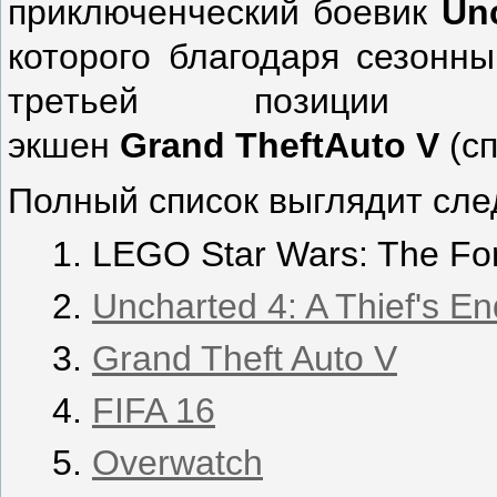
приключенческий боевик
Un
которого благодаря сезонн
третьей позиции ра
экшен
Grand
Theft
Auto
V
(сп
Полный список выглядит сл
LEGO Star Wars: The Fo
Uncharted 4: A Thief's En
Grand Theft Auto V
FIFA 16
Overwatch