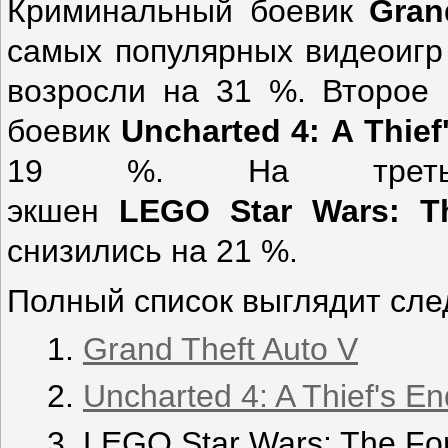
Криминальный боевик
Gran
самых популярных видеоигр
возросли на 31 %. Второе 
боевик
Uncharted
4:
A
Thief
19 %. На третьей
экшен
LEGO
Star
Wars
:
T
снизились на 21 %.
Полный список выглядит сл
Grand Theft Auto V
Uncharted 4: A Thief's En
LEGO Star Wars: The Fo