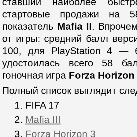
ставший наиболее быстр
стартовые продажи на 5
показатель
Mafia
II
. Впрочем
от игры: средний балл верс
100, для PlayStation 4 —
удостоилась всего 58 ба
гоночная игра
Forza
Horizon
Полный список выглядит сл
FIFA 17
Mafia III
Forza Horizon 3