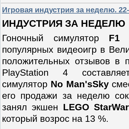
Игровая индустрия за неделю. 22–
ИНДУСТРИЯ ЗА НЕДЕЛЮ
Гоночный симулятор
F
1 
популярных видеоигр в Вели
положительных отзывов в п
PlayStation 4 составл
симулятор
No
Man
'
s
Sky
смес
его продажи за неделю сок
занял экшен
LEGO
Star
War
который возрос на 13 %.