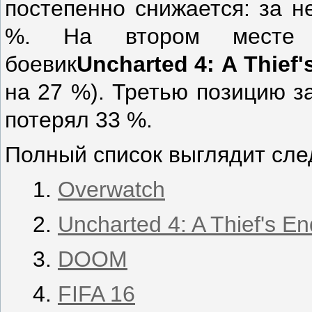
постепенно снижается: за н
%. На втором месте ра
боевик
Uncharted
4:
A
Thief
'
на 27 %). Третью позицию 
потерял 33 %.
Полный список выглядит сл
Overwatch
Uncharted 4: A Thief's En
DOOM
FIFA 16