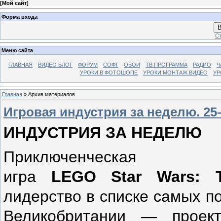
[
Мой сайт
]
Форма входа
В
Ст
Меню сайта
ГЛАВНАЯ
ВИДЕО БЛОГ
ФОРУМ
СОФТ
ОБОИ
ТВ ПРОГРАММА
РАДИО
Ч
УРОКИ В ФОТОШОПЕ
УРОКИ МОНТАЖ ВИДЕО
УР
Главная
»
Архив материалов
Игровая индустрия за неделю. 25
ИНДУСТРИЯ ЗА НЕДЕЛЮ
Приключенческая
игра
LEGO
Star
Wars
:
лидерство в списке самых п
Великобритании — проек