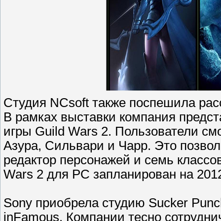
Студия NCsoft также поспешила рас
В рамках выставки компания предс
игры Guild Wars 2. Пользователи см
Азура, Сильвари и Чарр. Это позво
редактор персонажей и семь классо
Wars 2 для PC запланирован на 2012
Sony приобрела студию Sucker Punc
inFamous. Компании тесно сотрудни