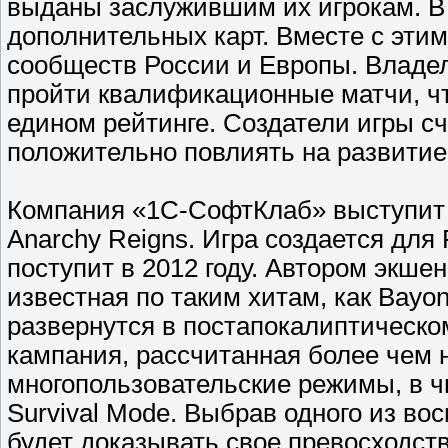
выданы заслужившим их игрокам. В 
дополнительных карт. Вместе с эти
сообществ России и Европы. Владел
пройти квалификационные матчи, ч
едином рейтинге. Создатели игры сч
положительно повлиять на развитие 
Компания «1С-СофтКлаб» выступит
Anarchy Reigns. Игра создается для P
поступит в 2012 году. Автором экше
известная по таким хитам, как Bayon
развернутся в постапокалиптическо
кампания, рассчитанная более чем н
многопользовательские режимы, в чи
Survival Mode. Выбрав одного из во
будет доказывать свое превосходств