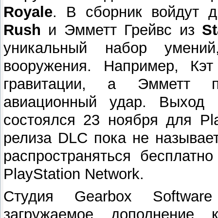
Royale
. В сборник войдут 
Rush
и Эмметт Грейвс из
S
уникальный набор умени
вооружения. Например, Кэт
гравитации, а Эмметт п
авиационный удар. Выход Pl
состоялся 23 ноября для Play
релиза DLC пока не называет
распространяться бесплатно
PlayStation Network.
Студия Gearbox Softwar
загружаемое дополнение