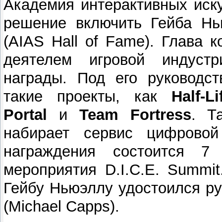
Академия интерактивных иск
решение включить Гейба Нь
(AIAS Hall of Fame). Глава 
деятелем игровой индустр
награды. Под его руководс
такие проекты, как
Half-L
Portal
и
Team Fortress
. Т
набирает сервис цифровой
награждения состоится 
мероприятия D.I.C.E. Summit
Гейбу Ньюэллу удостоился р
(Michael Capps).