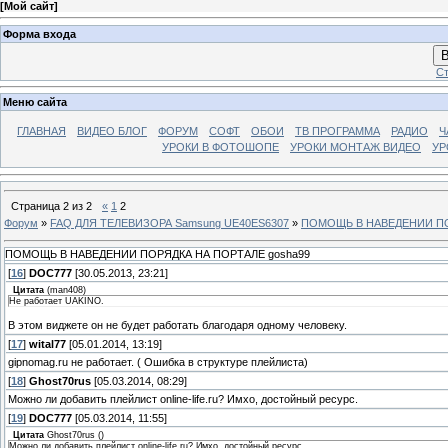
[
Мой сайт
]
Форма входа
В
Ст
Меню сайта
ГЛАВНАЯ
ВИДЕО БЛОГ
ФОРУМ
СОФТ
ОБОИ
ТВ ПРОГРАММА
РАДИО
Ч
УРОКИ В ФОТОШОПЕ
УРОКИ МОНТАЖ ВИДЕО
УР
Страница
2
из
2
«
1
2
Форум
»
FAQ ДЛЯ ТЕЛЕВИЗОРА Samsung UE40ES6307
»
ПОМОЩЬ В НАВЕДЕНИИ ПО
ПОМОЩЬ В НАВЕДЕНИИ ПОРЯДКА НА ПОРТАЛЕ gosha99
[
16
]
DOC777
[30.05.2013, 23:21]
Цитата
(
man408
)
Не работает UAKINO.
В этом виджете он не будет работать благодаря одному человеку.
[
17
]
wital77
[05.01.2014, 13:19]
gipnomag.ru не работает. ( Ошибка в структуре плейлиста)
[
18
]
Ghost70rus
[05.03.2014, 08:29]
Можно ли добавить плейлист online-life.ru? Имхо, достойный ресурс.
[
19
]
DOC777
[05.03.2014, 11:55]
Цитата
Ghost70rus
(
)
Можно ли добавить плейлист online-life.ru? Имхо, достойный ресурс.