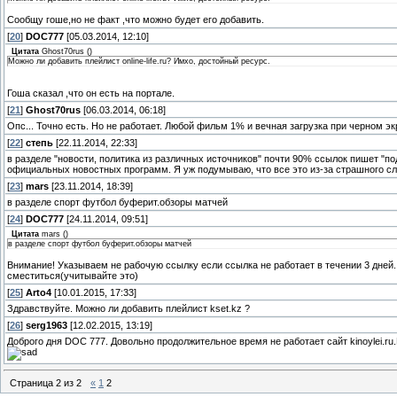
Сообщу гоше,но не факт ,что можно будет его добавить.
[
20
]
DOC777
[05.03.2014, 12:10]
Цитата
Ghost70rus
(
)
Можно ли добавить плейлист online-life.ru? Имхо, достойный ресурс.
Гоша сказал ,что он есть на портале.
[
21
]
Ghost70rus
[06.03.2014, 06:18]
Опс... Точно есть. Но не работает. Любой фильм 1% и вечная загрузка при черном эк
[
22
]
степь
[22.11.2014, 22:33]
в разделе "новости, политика из различных источников" почти 90% ссылок пишет "по
официальных новостных программ. Я уж подумываю, что все это из-за страшного с
[
23
]
mars
[23.11.2014, 18:39]
в разделе спорт футбол буферит.обзоры матчей
[
24
]
DOC777
[24.11.2014, 09:51]
Цитата
mars
(
)
в разделе спорт футбол буферит.обзоры матчей
Внимание! Указываем не рабочую ссылку если ссылка не работает в течении 3 дней.
сместиться(учитывайте это)
[
25
]
Arto4
[10.01.2015, 17:33]
Здравствуйте. Можно ли добавить плейлист kset.kz ?
[
26
]
serg1963
[12.02.2015, 13:19]
Доброго дня DOC 777. Довольно продолжительное время не работает сайт kinoylei.ru
Страница
2
из
2
«
1
2