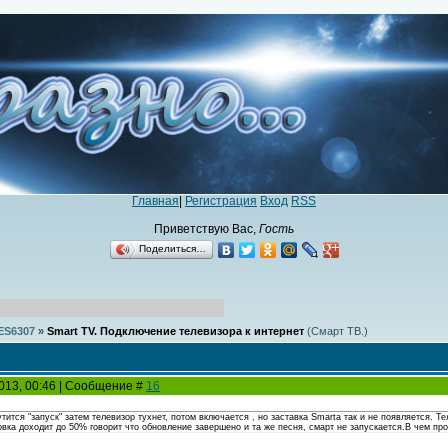
Главная
|
Регистрация
Вход
RSS
Приветствую Вас
,
Гость
Поделиться…
ES6307
»
Smart TV. Подключение телевизора к интернет
(Смарт ТВ.)
2013, 00:46 | Сообщение #
16
тится "запуск" затем телевизор тухнет, потом включается , но заставка Smarta так и не появляется. 
вка доходит до 50% говорит что обновление завершено и та же песня, смарт не запускается.В чем пр