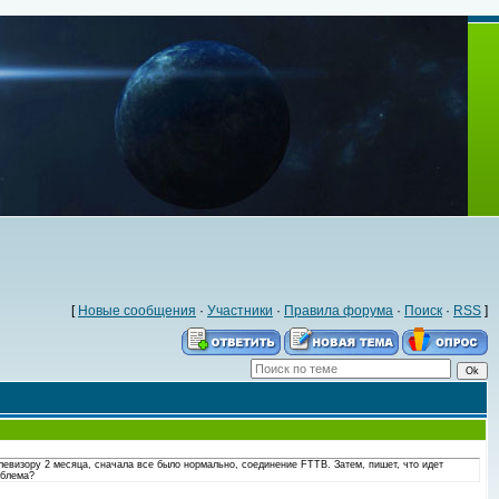
[
Новые сообщения
·
Участники
·
Правила форума
·
Поиск
·
RSS
]
Телевизору 2 месяца, сначала все было нормально, соединение FTTB. Затем, пишет, что идет
облема?