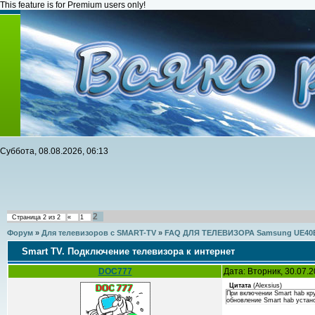
This feature is for Premium users only!
Суббота, 08.08.2026, 06:13
2
Страница
2
из
2
«
1
Форум
»
Для телевизоров с SMART-TV
»
FAQ ДЛЯ ТЕЛЕВИЗОРА Samsung UE40
Smart TV. Подключение телевизора к интернет
DOC777
Дата: Вторник, 30.07.
Цитата
(
Alexsius
)
При включении Smart hab кру
обновление Smart hab устано