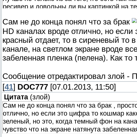
ресивер и довольны ли вы картинкой на т
Сам не до конца понял что за брак
HD каналах вроде отлично, но если 
красный отдает, то в сиреневый то в
канале, на светлом экране вроде все
забеленная пленка (пелена). Как то 
Сообщение отредактировал
злой
-
П
[
41
]
DOC777
[07.01.2013, 11:50]
Цитата
(
злой
)
Сам не до конца понял что за брак , прост
отлично, но если это цифра то кошмар како
зеленый, но это, когда темный фон на кан
чувство что на экране натянута забеленная