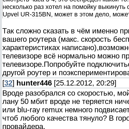
несколько раз хотел на помойку выкинуть 
Upvel UR-315BN, может в этом дело, може
Так сложно сказать в чём именно пр
вашего роутера (макс. скорость бес
характеристиках написано),возможн
телевизоре всё нормально можно пр
телевизоре.Попробуйте подключитьс
другой роутер и поэкспериментиров
[
32
]
hunter446
[25.12.2012, 20:29]
Вроде разобрался со скоростью, мой
лану 50 мбит вроде не теряется нич
или blu-ray remux немного подвисает
чтоб любого качества тянуло? В гор
провайдера.