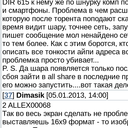
DIR 615 к нему же по шнурку комп 
и смартфоны. Проблема в чем расша
которую после торента поподают ск
время видит шару, точнее сеть, за
пишет сообщение мол ненайдено сет
то тем более. Как с этим боротся, к
описать все тонкости айпи адреса вс
проблемка просто убивает...
P. S. Да шара появляется только по
сбоя зайти в all share в последние
его можно запустить....вот такая дел
[
37
]
Dimasik
[05.01.2013, 14:00]
2 ALLEX00068
Так во весь экран сделать не пробле
выставляешь 16х9 формат - то изоб