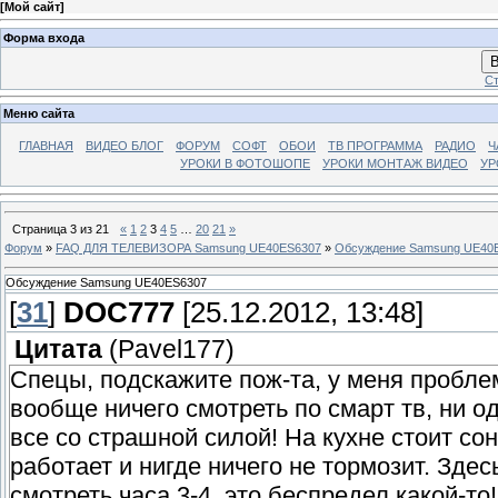
[
Мой сайт
]
Форма входа
В
Ст
Меню сайта
ГЛАВНАЯ
ВИДЕО БЛОГ
ФОРУМ
СОФТ
ОБОИ
ТВ ПРОГРАММА
РАДИО
Ч
УРОКИ В ФОТОШОПЕ
УРОКИ МОНТАЖ ВИДЕО
УР
Страница
3
из
21
«
1
2
3
4
5
…
20
21
»
Форум
»
FAQ ДЛЯ ТЕЛЕВИЗОРА Samsung UE40ES6307
»
Обсуждение Samsung UE40
Обсуждение Samsung UE40ES6307
[
31
]
DOC777
[25.12.2012, 13:48]
Цитата
(
Pavel177
)
Спецы, подскажите пож-та, у меня пробле
вообще ничего смотреть по смарт тв, ни 
все со страшной силой! На кухне стоит со
работает и нигде ничего не тормозит. Зде
смотреть часа 3-4, это беспредел какой-то!