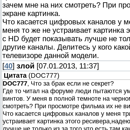
зачем мне на них смотреть? При пр
экране картинка.
Что касается цифровых каналов у ме
меня то же не устраивает картинка 
c НD будет показывать лучше не тол
другие каналы. Делитесь у кого как
телевизоре данной модели.
[
40
]
злой
[07.01.2013, 11:37]
Цитата
(
DOC777
)
DOC777
, Что за брак если не секрет?
Где то читал на форуме люди пытаются у
винтов. У меня в полной темноте на черно
смотреть? При просмотре фильма их не ви
Что касается цифровых каналов у меня три
устраивает картинка этого ресивера,надею
лучше не только из за того,что есть там к