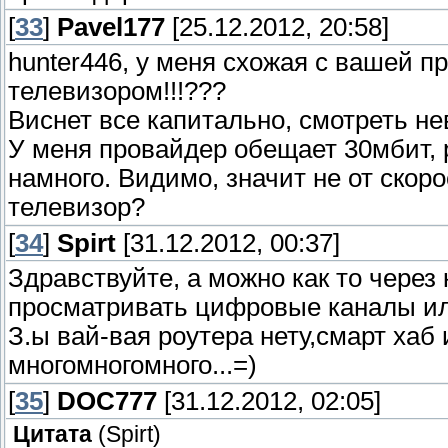
[
33
]
Pavel177
[25.12.2012, 20:58]
hunter446, у меня схожая с вашей п
телевизором!!!???
Виснет все капитально, смотреть нев
У меня провайдер обещает 30мбит, р
намного. Видимо, значит не от скоро
телевизор?
[
34
]
Spirt
[31.12.2012, 00:37]
Здравствуйте, а можно как то через
просматривать цифровые каналы ил
З.ы вай-вая роутера нету,смарт хаб 
многомногомного...=)
[
35
]
DOC777
[31.12.2012, 02:05]
Цитата
(
Spirt
)