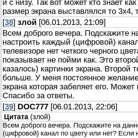
и с низу. Так вот может кто знает к
размер экрана выставлялся то 3х4, 
[
38
]
злой
[06.01.2013, 21:09]
Всем доброго вечера. Подскажите н
настроить каждый (цифровой) канал 
телевизоре нет четкого черного цве
показывает не пойми как. Это второ
казалось) картинки экрана. Второй 
больше. У меня постоянное желани
экрана которая забеляет его. Может 
Спасибо за ответы.
[
39
]
DOC777
[06.01.2013, 22:06]
Цитата
(
злой
)
Всем доброго вечера. Подскажите на дан
(цифровой) канал по цвету или нет? Если н