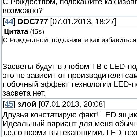
С Рождеством, подскажите как избав
возможно?
[
44
]
DOC777
[07.01.2013, 18:27]
Цитата
(
t5s
)
С Рождеством, подскажите как избавиться
Засветы будут в любом ТВ с LED-под
это не зависит от производителя сам
побочный эффект технологии LED-по
засвета нет.
[
45
]
злой
[07.01.2013, 20:08]
Друзья констатирую факт! LED ящик
Идеальный вариант для меня обычн
т.е.со всеми вытекающими. LED техн