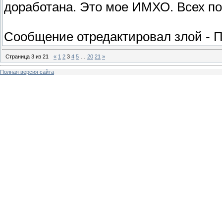
доработана. Это мое ИМХО. Всех 
Сообщение отредактировал
злой
-
П
Страница
3
из
21
«
1
2
3
4
5
…
20
21
»
Полная версия сайта