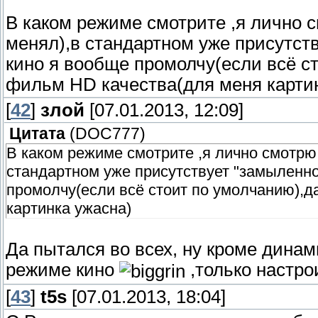
В каком режиме смотрите ,я лично 
менял),в стандартном уже присутст
кино я вообще промолчу(если всё с
фильм НD качества(для меня карти
[
42
]
злой
[07.01.2013, 12:09]
Цитата
(
DOC777
)
В каком режиме смотрите ,я лично смотрю
стандартном уже присутствует "замыленно
промолчу(если всё стоит по умолчанию),д
картинка ужасна)
Да пытался во всех, ну кроме динами
режиме кино
,только настро
[
43
]
t5s
[07.01.2013, 18:04]