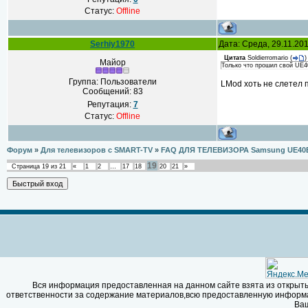
Статус:
Offline
Serhiy1970
Дата: Среда, 29.11.20
Цитата
Soldierromario
(
)
Майор
Только что прошил свой UE4
Группа: Пользователи
LMod хоть не слетел 
Сообщений:
83
Репутация:
7
Статус:
Offline
Форум
»
Для телевизоров с SMART-TV
»
FAQ ДЛЯ ТЕЛЕВИЗОРА Samsung UE40
19
Страница
19
из
21
«
1
2
…
17
18
20
21
»
Вся информация предоставленная на данном сайте взята из открыты
ответственности за содержание материалов,всю предоставленную информац
Ваш