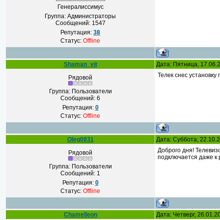
Генералиссимус
Группа: Администраторы
Сообщений:
1547
Репутация:
38
Статус:
Offline
Shaman_vit
Дата: Пятница, 17.06.
Телек снес установку
Рядовой
Группа: Пользователи
Сообщений:
6
Репутация:
0
Статус:
Offline
Oleg0831
Дата: Суббота, 22.10.
Доброго дня! Телевизо
Рядовой
подключается даже к 
Группа: Пользователи
Сообщений:
1
Репутация:
0
Статус:
Offline
Chamelleon
Дата: Четверг, 26.01.