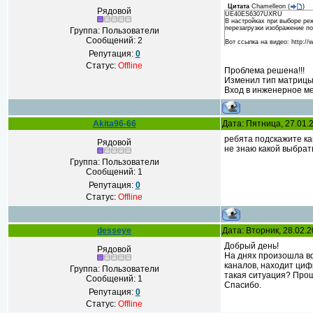
Цитата
Chamelleon
(
)
Рядовой
UE40ES6307UXRU
В настройках при выборе реж
перезагрузки изображение по
Группа: Пользователи
Сообщений:
2
Вот ссылка на видео: http:
Репутация:
0
Статус:
Offline
Проблема решена!!!
Изменил тип матрицы
Вход в инженерное ме
Akita96-66
Дата: Пятница, 27.01.
ребята подскажите ка
Рядовой
не знаю какой выбрат
Группа: Пользователи
Сообщений:
1
Репутация:
0
Статус:
Offline
desseye
Дата: Вторник, 28.02.
Добрый день!
Рядовой
На днях произошла во
каналов, находит циф
Группа: Пользователи
такая ситуация? Про
Сообщений:
1
Спасибо.
Репутация:
0
Статус:
Offline