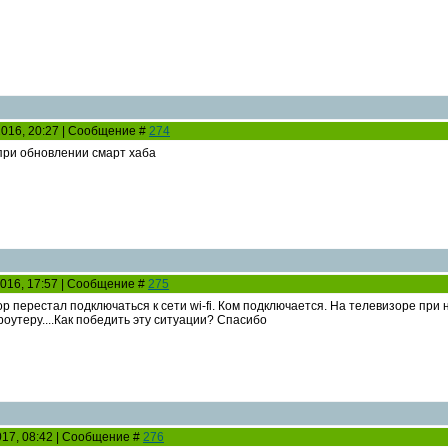
2016, 20:27 | Сообщение #
274
 при обновлении смарт хаба
2016, 17:57 | Сообщение #
275
р перестал подключаться к сети wi-fi. Ком подключается. На телевизоре при 
роутеру....Как победить эту ситуации? Спасибо
2017, 08:42 | Сообщение #
276