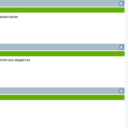
 монитором.
в платных виджетах