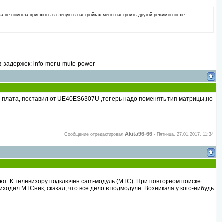
ка не помогла пришлось в слепую в настройках меню настроить другой режим и после
 задержек: info-menu-mute-power
 плата, поставил от UE40ES6307U ,теперь надо поменять тип матрицы,но
Akita96-66
Сообщение отредактировал
-
Пятница, 27.01.2017, 11:34
ют. К телевизору подключен cam-модуль (МТС). При повторном поиске
одил МТСник, сказал, что все дело в подмодуле. Возникала у кого-нибудь