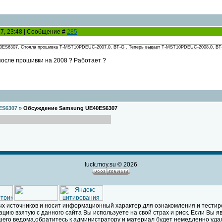
17, 23:48 | Сообщение #
285
0ES6307. Стояла прошивка T-MST10PDEUC-2007.0, BT-G . Теперь выдает T-MST10PDEUC-2008.0, BT-G . 
после прошивки на 2008 ? Работает ?
ES6307
»
Обсуждение Samsung UE40ES6307
luck.moy.su © 2026
х источников и носит информационный характер,для ознакомления и тестир
ию взятую с данного сайта Вы используете на свой страх и риск. Если Вы 
его ведома,обратитесь к администратору и материал будет немедленно уда