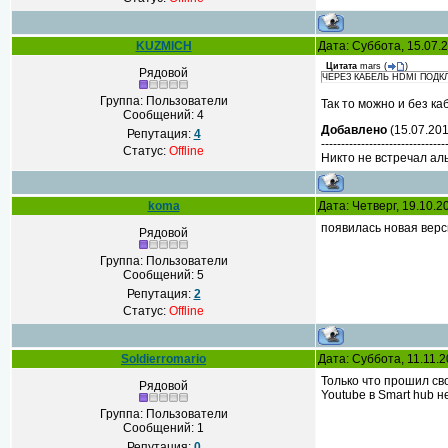
KUZMICH
Дата: Суббота, 15.07.
Цитата
mars
(
)
Рядовой
ЧЕРЕЗ КАБЕЛЬ HDMI ПОДК
Группа: Пользователи
Так то можно и без к
Сообщений:
4
Добавлено
(15.07.201
Репутация:
4
-------------------------------
Статус:
Offline
Никто не встречал а
koma
Дата: Четверг, 19.10.
появилась новая верс
Рядовой
Группа: Пользователи
Сообщений:
5
Репутация:
2
Статус:
Offline
Soldierromario
Дата: Суббота, 11.11.
Только что прошил с
Рядовой
Youtube в Smart hub н
Группа: Пользователи
Сообщений:
1
Репутация:
0