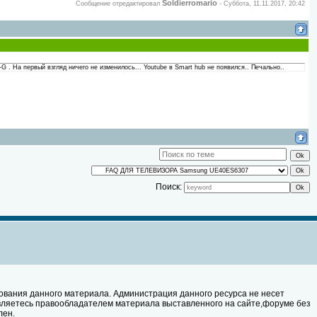
Soldierromario
Сообщение отредактировал
-
Суббота, 11.11.2017, 20:42
На первый взгляд ничего не изменилось... Youtube в Smart hub не появился.. Печально..
Поиск:
ования данного материала. Администрация данного ресурса не несет
являетесь правообладателем материала выставленного на сайте,форуме без
лен.