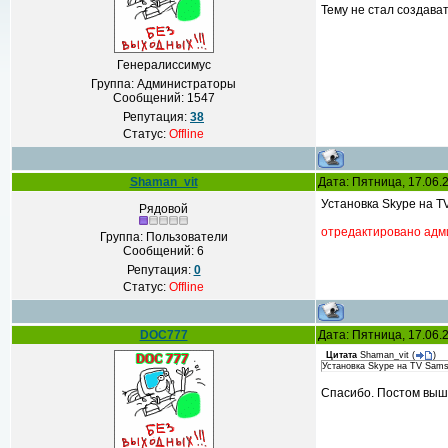
Тему не стал создава
Генералиссимус
Группа: Администраторы
Сообщений:
1547
Репутация:
38
Статус:
Offline
Shaman_vit
Дата: Пятница, 17.06.
Установка Skype на T
Рядовой
отредактировано адм
Группа: Пользователи
Сообщений:
6
Репутация:
0
Статус:
Offline
DOC777
Дата: Пятница, 17.06.
Цитата
Shaman_vit
(
)
Установка Skype на TV Sams
Спасибо. Постом выше