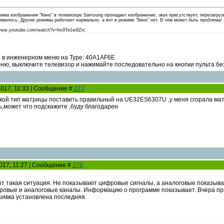
има изображения "Кино" в телевизоре Samsung пропадает изображение, звук присутствует, перезагруз
явилось. Другие режимы работают нормально, а вот в режиме "Кино" нет. В чём может быть проблема!
//www.youtube.com/watch?v=hx9Te1w9Zrc
 в инженерном меню на Type: 40A1AF6E
ню, выключите телевизор и нажимайте последовательно на кнопки пульта без
2017, 11:33 | Сообщение #
277
кой тип матрицы поставить правильный на UE32ES6307U ,у меня сгорала мат
ь,может что подскажите ,буду благодарен
2017, 11:27 | Сообщение #
278
т такая ситуация. Не показывают цифровые сигналы, а аналоговые показыва
ровые и аналоговые каналы. Информацию о программе показывает. Вчера прих
шивка установлена последняя.