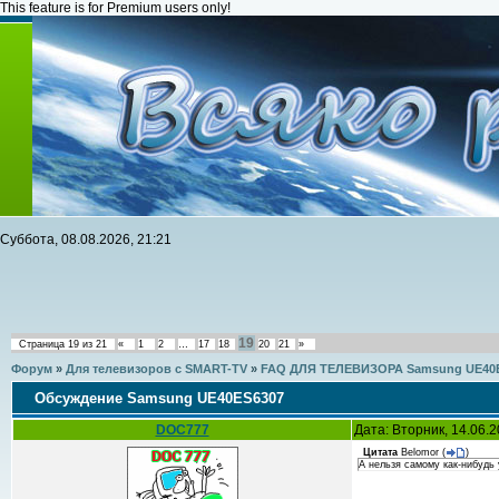
This feature is for Premium users only!
Суббота, 08.08.2026, 21:21
19
Страница
19
из
21
«
1
2
…
17
18
20
21
»
Форум
»
Для телевизоров с SMART-TV
»
FAQ ДЛЯ ТЕЛЕВИЗОРА Samsung UE40
Обсуждение Samsung UE40ES6307
DOC777
Дата: Вторник, 14.06.
Цитата
Belomor
(
)
А нельзя самому как-нибудь