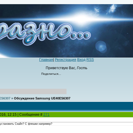
Главная
|
Регистрация
Вход
RSS
Приветствую Вас
,
Гость
Поделиться…
ES6307
»
Обсуждение Samsung UE40ES6307
2016, 12:15 | Сообщение #
271
 установить Скайп? С флешки например?