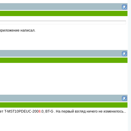
 приложение написал.
дает T-MST10PDEUC-200
8
.0, BT-G . На первый взгляд ничего не изменилось...