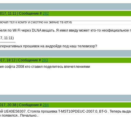
2017, 11:11 | Сообщение #
282
ЛЮЧИЛ ТЕЛ К КОМПУ И СМОТРЮ НА ЭКРАНЕ ТВ ЮТУБ
абеля по Wi Fi через DLNA вещать. Я имел ввиду может кто-то неофициальное
7, 11:11)
--------------
льтернативных прошивок на андройде под наш телевизор?
2017, 18:12 | Сообщение #
283
ия софта 2008 кто ставил поделитесь впечетлениями
2017, 20:38 | Сообщение #
284
вой UE40ES6307. Стояла прошивка T-MST10PDEUC-2007.0, BT-G . Теперь вы
е появился.. Печально..