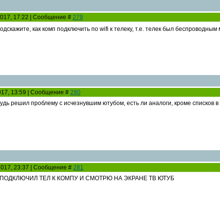
2017, 17:22 | Сообщение #
279
одскажите, как комп подключить по wifi к телеку, т.е. телек был беспроводным
2017, 13:59 | Сообщение #
280
удь решил проблему с исчезнувшим ютубом, есть ли аналоги, кроме списков 
2017, 23:37 | Сообщение #
281
 ПОДКЛЮЧИЛ ТЕЛ К КОМПУ И СМОТРЮ НА ЭКРАНЕ ТВ ЮТУБ