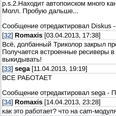
p.s.2.Находит автопоиском много ка
Молл. Пробую дальше...
Сообщение отредактировал
Diskus
[
32
]
Romaxis
[03.04.2013, 17:38]
Всё, долбанный Триколор закрыл пр
Получается встроенные ресиверы в
выкидывать!
[
33
]
sega
[11.04.2013, 19:19]
ВСЕ РАБОТАЕТ
Сообщение отредактировал
sega
-
П
[
34
]
Romaxis
[14.04.2013, 23:28]
как это работает? что на cam-моду