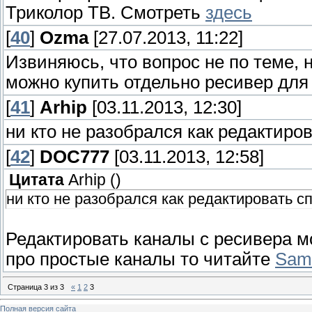
Триколор ТВ. Смотреть
здесь
[
40
]
Ozma
[27.07.2013, 11:22]
Извиняюсь, что вопрос не по теме, 
можно купить отдельно ресивер для
[
41
]
Arhip
[03.11.2013, 12:30]
ни кто не разобрался как редактиро
[
42
]
DOC777
[03.11.2013, 12:58]
Цитата
Arhip
(
)
ни кто не разобрался как редактировать с
Редактировать каналы с ресивера м
про простые каналы то читайте
SamT
Страница
3
из
3
«
1
2
3
Полная версия сайта