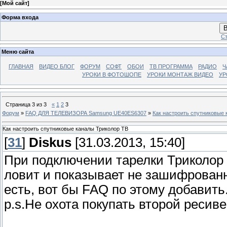
[
Мой сайт
]
Форма входа
В
Ст
Меню сайта
ГЛАВНАЯ
ВИДЕО БЛОГ
ФОРУМ
СОФТ
ОБОИ
ТВ ПРОГРАММА
РАДИО
Ч
УРОКИ В ФОТОШОПЕ
УРОКИ МОНТАЖ ВИДЕО
УР
Страница
3
из
3
«
1
2
3
Форум
»
FAQ ДЛЯ ТЕЛЕВИЗОРА Samsung UE40ES6307
»
Как настроить спутниковые 
Как настроить спутниковые каналы Триколор ТВ
[
31
]
Diskus
[31.03.2013, 15:40]
При подключении тарелки Триколор
ловит и показывает не зашифрованн
есть, вот бы FAQ по этому добавить
p.s.Не охота покупать второй ресиве