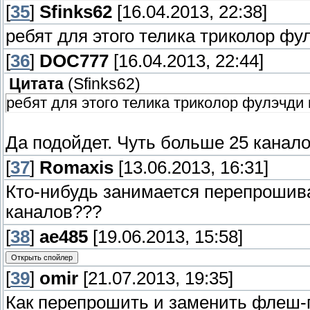
[
35
]
Sfinks62
[16.04.2013, 22:38]
ребят для этого телика триколор фу
[
36
]
DOC777
[16.04.2013, 22:44]
Цитата
(
Sfinks62
)
ребят для этого телика триколор фулэчди
Да подойдет. Чуть больше 25 канало
[
37
]
Romaxis
[13.06.2013, 16:31]
Кто-нибудь занимается перепрошив
каналов???
[
38
]
ae485
[19.06.2013, 15:58]
[
39
]
omir
[21.07.2013, 19:35]
Как перепрошить и заменить флеш-