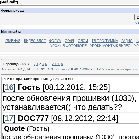
[
Мой сайт
]
Форма входа
В
Ст
Меню сайта
ГЛАВНАЯ
ВИДЕО БЛОГ
ФОРУМ
СОФТ
ОБОИ
ТВ ПРОГРАММА
РАДИО
Ч
УРОКИ В ФОТОШОПЕ
УРОКИ МОНТАЖ ВИДЕО
УР
Страница
2
из
30
«
1
2
3
4
…
29
30
»
Форум
»
FAQ ДЛЯ ТЕЛЕВИЗОРА Samsung UE40ES6307
»
IPTV без приставки при по
IPTV без приставки при помощи nStreamLmod
[
16
]
Гость
[08.12.2012, 15:25]
после обновления прошивки (1030),
устанавливается(( что делать??
[
17
]
DOC777
[08.12.2012, 22:14]
Quote
(
Гость
)
после обновления прошивки (1030), прогр