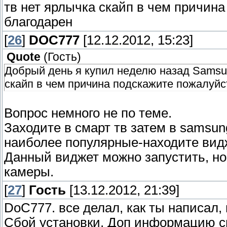
тв нет ярлычка скайп в чем причина
благодарен
[
26
]
DOC777
[12.12.2012, 15:23]
Quote
(
Гость
)
Добрый день я купил неделю назад Samsu
скайп в чем причина подскажите пожалуйс
Вопрос немного не по теме.
Заходите в смарт тв затем в samsu
наиболее популярные-находите видж
Данный виджет можно запустить, но
камеры.
[
27
]
Гость
[13.12.2012, 21:39]
DoC777. все делал, как ты написал,
Сбой установки, Доп информацию см. по 