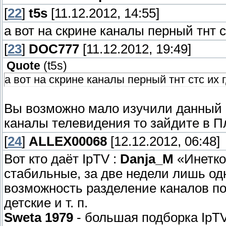
[
22
]
t5s
[11.12.2012, 14:55]
а вот на скрине каналы перный тнт с
[
23
]
DOC777
[11.12.2012, 19:49]
Quote
(
t5s
)
а вот на скрине каналы перный тнт стс их 
Вы возможно мало изучили данный в
каналы телевидения то зайдите в П
[
24
]
ALLEX00068
[12.12.2012, 06:48]
Вот кто даёт IpTV :
Danja_M
«Инетко
стабильные, за две недели лишь од
возможность разделение каналов п
детские и т. п.
Sweta 1979
- большая подборка IpTV