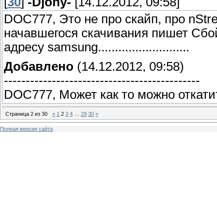
[
30
]
-Djony-
[14.12.2012, 09:58]
DOC777, Это не про скайп, про nSt
начавшегося скачивания пишет Сбо
адресу samsung...........................
Добавлено
(14.12.2012, 09:58)
---------------------------------------------
DOC777, Может как то можно откати
Страница
2
из
30
«
1
2
3
4
…
29
30
»
Полная версия сайта