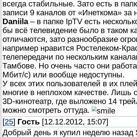
всегда стабильные. Зато есть в пап
записи 9 каналов от «Инеткома» за 
Daniila
– в папке IpTV есть несколь
бы всё телевидение было в таком ка
отличаются, зато разнообразие огро
например нравится Ростелеком-Крас
телепередачи по нескольким каналам
Тамбове. Но очень часто они работа
Мбит/с) или вообще недоступны.
У всех этих пользователей в их пле
многие в неплохом качестве. Лишь
3D-кинотеатр, где выложено 14 трей
можно смотреть оттуда.
[
25
]
Гость
[12.12.2012, 15:07]
Добрый день я купил неделю назад