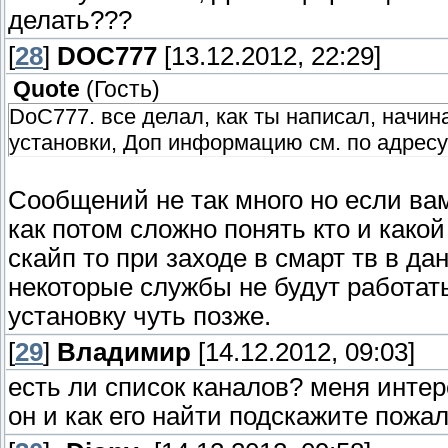
делать???
[
28
]
DOC777
[13.12.2012, 22:29]
Quote
(
Гость
)
DoC777. все делал, как ты написал, начин
установки, Доп информацию см. по адресу samsu
Сообщений не так много но если вам
как потом сложно понять кто и како
скайп то при заходе в смарт тв в д
некоторые службы не будут работать
установку чуть позже.
[
29
]
Владимир
[14.12.2012, 09:03]
есть ли список каналов? меня интер
он и как его найти подскажите пожа