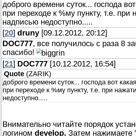
доброго времени суток... господа во
при переходе к %му пункту, т.е. пр
надписью недоступно.....
[
20
]
druny
[09.12.2012, 20:12]
DOC777
, все получилось с раза 8 з
спасибо!
[
21
]
DOC777
[10.12.2012, 16:54]
Quote
(
ZARIK
)
доброго времени суток... господа вот кака
при переходе к %му пункту, т.е. при нажа
недоступно.....
Внимательно читайте порядок устан
логином
develop.
Затем нажимаете 