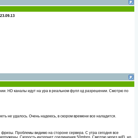
3.09.13
ии. HD каналы идут на ура в реальном фулл хд разрешении. Смотрю по
еть не удалось. Очень надеюсь, в скором времени все наладится.
 фризы. Проблемы видимо на стороне сервера. С утра сегодня все
регружены. Скорость интернет соединения 50mbps. Смотрю через wiFi, но