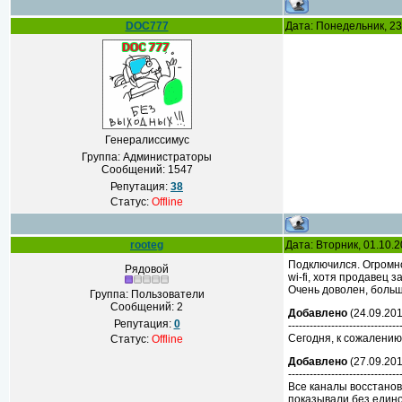
DOC777
Дата: Понедельник, 23
Генералиссимус
Группа: Администраторы
Сообщений:
1547
Репутация:
38
Статус:
Offline
rooteg
Дата: Вторник, 01.10.
Подключился. Огромно
Рядовой
wi-fi, хотя продавец 
Очень доволен, больш
Группа: Пользователи
Сообщений:
2
Добавлено
(24.09.201
Репутация:
0
-------------------------------
Сегодня, к сожалению
Статус:
Offline
Добавлено
(27.09.201
-------------------------------
Все каналы восстанов
показывали без едино