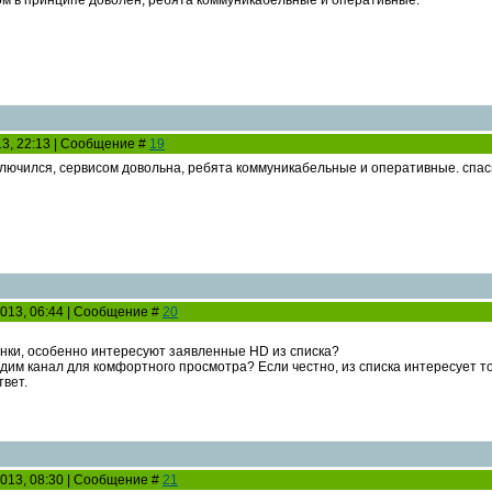
ом в принципе доволен, ребята коммуникабельные и оперативные.
13, 22:13 | Сообщение #
19
ключился, сервисом довольна, ребята коммуникабельные и оперативные. спаси
2013, 06:44 | Сообщение #
20
инки, особенно интересуют заявленные HD из списка?
им канал для комфортного просмотра? Если честно, из списка интересует то
твет.
2013, 08:30 | Сообщение #
21