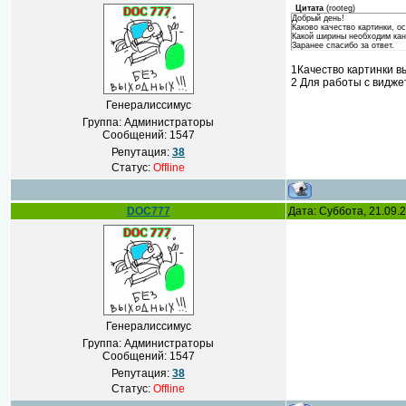
Цитата
(
rooteg
)
Добрый день!
Каково качество картинки, 
Какой ширины необходим кана
Заранее спасибо за ответ.
1Качество картинки в
2 Для работы с виджет
Генералиссимус
Группа: Администраторы
Сообщений:
1547
Репутация:
38
Статус:
Offline
DOC777
Дата: Суббота, 21.09.
Генералиссимус
Группа: Администраторы
Сообщений:
1547
Репутация:
38
Статус:
Offline