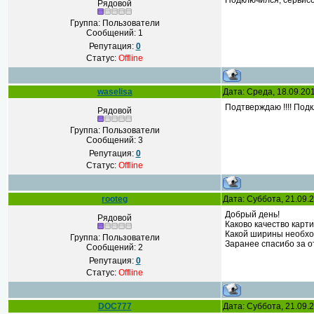
Подключился, сервис
Рядовой
Группа: Пользователи
Сообщений:
1
Репутация:
0
Статус:
Offline
waselisa
Дата: Среда, 18.09.20
Подтверждаю !!!! Под
Рядовой
Группа: Пользователи
Сообщений:
3
Репутация:
0
Статус:
Offline
rooteg
Дата: Суббота, 21.09.
Добрый день!
Рядовой
Каково качество карт
Какой ширины необход
Группа: Пользователи
Заранее спасибо за о
Сообщений:
2
Репутация:
0
Статус:
Offline
DOC777
Дата: Суббота, 21.09.