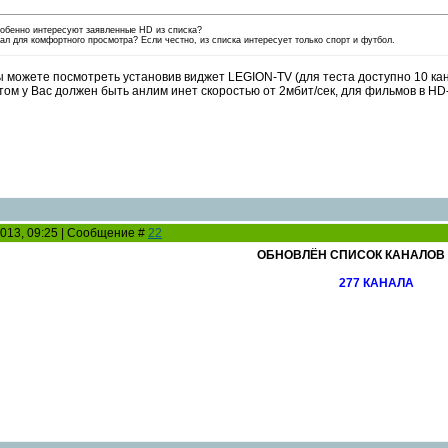
особенно интересуют заявленные HD из списка?
л для комфортного просмотра? Если честно, из списка интересует только спорт и футбол.
ы можете посмотреть установив виджет LEGION-TV (для теста доступно 10 ка
ом у Вас должен быть анлим инет скоростью от 2мбит/сек, для фильмов в HD-к
2013, 09:25 | Сообщение #
22
ОБНОВЛЁН СПИСОК КАНАЛОВ 2
277 КАНАЛА