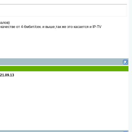
налов)
ачестве от 4-6мбит/сек. и выше,так же это касается и IP-TV
1.09.13