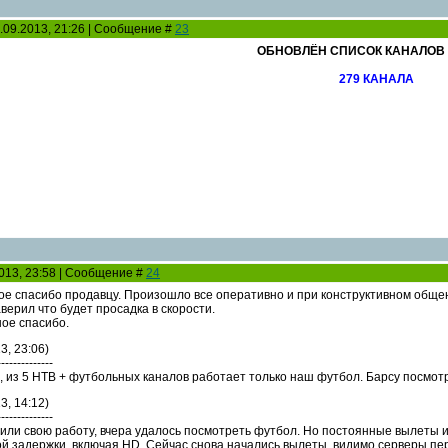
.09.2013, 21:26 | Сообщение #
23
ОБНОВЛЁН СПИСОК КАНАЛОВ 2
279 КАНАЛА
2013, 23:58 | Сообщение #
24
е спасибо продавцу. Произошло все оперативно и при конструктивном общен
заверил что будет просадка в скорости.
ое спасибо.
3, 23:06)
--------------
, из 5 НТВ + футбольных каналов работает только наш футбол. Барсу посмотр
3, 14:12)
--------------
или свою работу, вчера удалось посмотреть футбол. Но постоянные вылеты и
й задержки, включая HD. Сейчас снова начались вылеты, видимо серверы пе