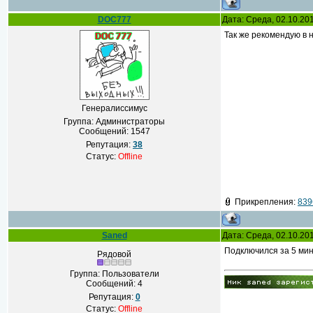
DOC777
Дата: Среда, 02.10.20
Так же рекомендую в 
Генералиссимус
Группа: Администраторы
Сообщений:
1547
Репутация:
38
Статус:
Offline
Прикрепления:
839
Saned
Дата: Среда, 02.10.20
Подключился за 5 мину
Рядовой
Группа: Пользователи
Сообщений:
4
Репутация:
0
Статус:
Offline