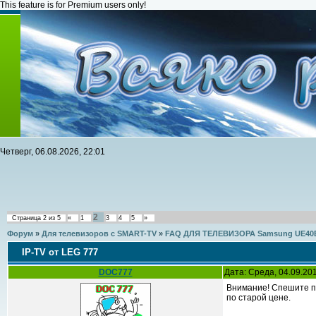
This feature is for Premium users only!
Четверг, 06.08.2026, 22:01
2
Страница
2
из
5
«
1
3
4
5
»
Форум
»
Для телевизоров с SMART-TV
»
FAQ ДЛЯ ТЕЛЕВИЗОРА Samsung UE40
IP-ТV от LEG 777
DOC777
Дата: Среда, 04.09.20
Внимание! Спешите по
по старой цене.