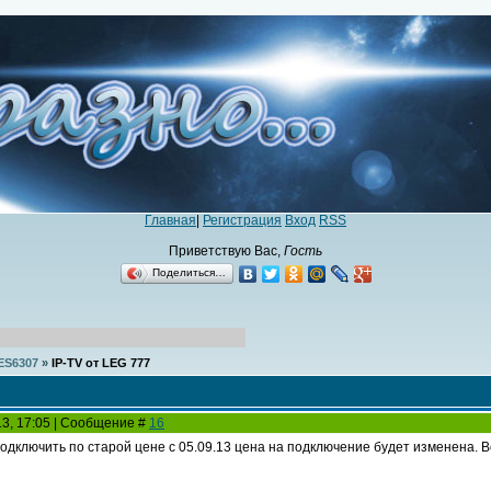
Главная
|
Регистрация
Вход
RSS
Приветствую Вас
,
Гость
Поделиться…
ES6307
»
IP-ТV от LEG 777
13, 17:05 | Сообщение #
16
дключить по старой цене с 05.09.13 цена на подключение будет изменена. Вс