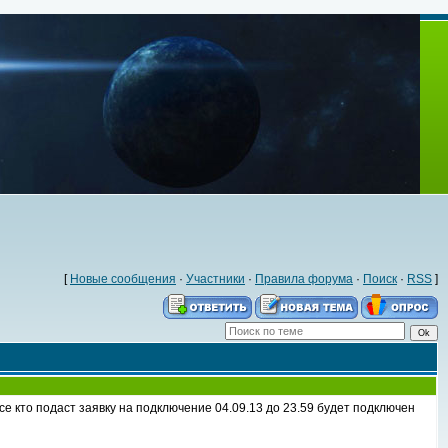
[
Новые сообщения
·
Участники
·
Правила форума
·
Поиск
·
RSS
]
е кто подаст заявку на подключение 04.09.13 до 23.59 будет подключен