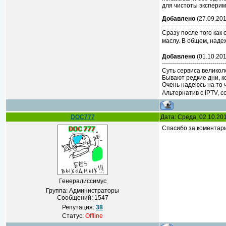
для чистоты эксперим
Добавлено
(27.09.201
-------------------------------
Сразу после того как 
маслу. В общем, надеж
Добавлено
(01.10.201
-------------------------------
Суть сервиса великоле
Бывают редкие дни, к
Очень надеюсь на то ч
Альтернатив с IPTV, 
DOC777
Дата: Среда, 02.10.20
Спасибо за коментар
Генералиссимус
Группа: Администраторы
Сообщений:
1547
Репутация:
38
Статус:
Offline